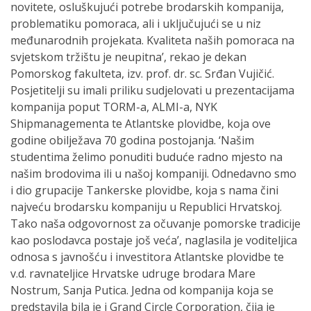
novitete, osluškujući potrebe brodarskih kompanija,
problematiku pomoraca, ali i uključujući se u niz
međunarodnih projekata. Kvaliteta naših pomoraca na
svjetskom tržištu je neupitna’, rekao je dekan
Pomorskog fakulteta, izv. prof. dr. sc. Srđan Vujičić.
Posjetitelji su imali priliku sudjelovati u prezentacijama
kompanija poput TORM-a, ALMI-a, NYK
Shipmanagementa te Atlantske plovidbe, koja ove
godine obilježava 70 godina postojanja. ‘Našim
studentima želimo ponuditi buduće radno mjesto na
našim brodovima ili u našoj kompaniji. Odnedavno smo
i dio grupacije Tankerske plovidbe, koja s nama čini
najveću brodarsku kompaniju u Republici Hrvatskoj.
Tako naša odgovornost za očuvanje pomorske tradicije
kao poslodavca postaje još veća’, naglasila je voditeljica
odnosa s javnošću i investitora Atlantske plovidbe te
v.d. ravnateljice Hrvatske udruge brodara Mare
Nostrum, Sanja Putica. Jedna od kompanija koja se
predstavila bila je i Grand Circle Corporation, čija je