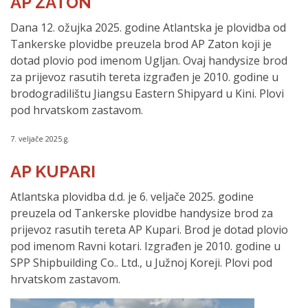
AP ZATON
Dana 12. ožujka 2025. godine Atlantska je plovidba od
Tankerske plovidbe preuzela brod AP Zaton koji je
dotad plovio pod imenom Ugljan. Ovaj handysize brod
za prijevoz rasutih tereta izgrađen je 2010. godine u
brodogradilištu Jiangsu Eastern Shipyard u Kini. Plovi
pod hrvatskom zastavom.
7. veljače 2025.g.
AP KUPARI
Atlantska plovidba d.d. je 6. veljače 2025. godine
preuzela od Tankerske plovidbe handysize brod za
prijevoz rasutih tereta AP Kupari. Brod je dotad plovio
pod imenom Ravni kotari. Izgrađen je 2010. godine u
SPP Shipbuilding Co.. Ltd., u Južnoj Koreji. Plovi pod
hrvatskom zastavom.