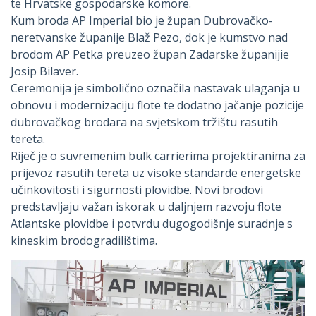
te Hrvatske gospodarske komore.
Kum broda AP Imperial bio je župan Dubrovačko-
neretvanske županije Blaž Pezo, dok je kumstvo nad
brodom AP Petka preuzeo župan Zadarske županijie
Josip Bilaver.
Ceremonija je simbolično označila nastavak ulaganja u
obnovu i modernizaciju flote te dodatno jačanje pozicije
dubrovačkog brodara na svjetskom tržištu rasutih
tereta.
Riječ je o suvremenim bulk carrierima projektiranima za
prijevoz rasutih tereta uz visoke standarde energetske
učinkovitosti i sigurnosti plovidbe. Novi brodovi
predstavljaju važan iskorak u daljnjem razvoju flote
Atlantske plovidbe i potvrdu dugogodišnje suradnje s
kineskim brodogradilištima.