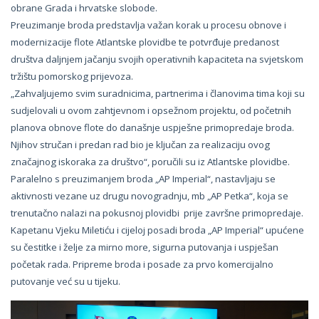
obrane Grada i hrvatske slobode.
Preuzimanje broda predstavlja važan korak u procesu obnove i
modernizacije flote Atlantske plovidbe te potvrđuje predanost
društva daljnjem jačanju svojih operativnih kapaciteta na svjetskom
tržištu pomorskog prijevoza.
„Zahvaljujemo svim suradnicima, partnerima i članovima tima koji su
sudjelovali u ovom zahtjevnom i opsežnom projektu, od početnih
planova obnove flote do današnje uspješne primopredaje broda.
Njihov stručan i predan rad bio je ključan za realizaciju ovog
značajnog iskoraka za društvo“, poručili su iz Atlantske plovidbe.
Paralelno s preuzimanjem broda „AP Imperial“, nastavljaju se
aktivnosti vezane uz drugu novogradnju, mb „AP Petka“, koja se
trenutačno nalazi na pokusnoj plovidbi prije završne primopredaje.
Kapetanu Vjeku Miletiću i cijeloj posadi broda „AP Imperial“ upućene
su čestitke i želje za mirno more, sigurna putovanja i uspješan
početak rada. Pripreme broda i posade za prvo komercijalno
putovanje već su u tijeku.