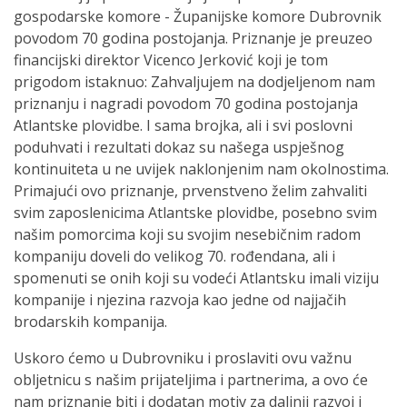
gospodarske komore - Županijske komore Dubrovnik
povodom 70 godina postojanja. Priznanje je preuzeo
financijski direktor Vicenco Jerković koji je tom
prigodom istaknuo: Zahvaljujem na dodjeljenom nam
priznanju i nagradi povodom 70 godina postojanja
Atlantske plovidbe. I sama brojka, ali i svi poslovni
poduhvati i rezultati dokaz su našega uspješnog
kontinuiteta u ne uvijek naklonjenim nam okolnostima.
Primajući ovo priznanje, prvenstveno želim zahvaliti
svim zaposlenicima Atlantske plovidbe, posebno svim
našim pomorcima koji su svojim nesebičnim radom
kompaniju doveli do velikog 70. rođendana, ali i
spomenuti se onih koji su vodeći Atlantsku imali viziju
kompanije i njezina razvoja kao jedne od najjačih
brodarskih kompanija.
Uskoro ćemo u Dubrovniku i proslaviti ovu važnu
obljetnicu s našim prijateljima i partnerima, a ovo će
nam priznanje biti i dodatan motiv za daljnji razvoj i