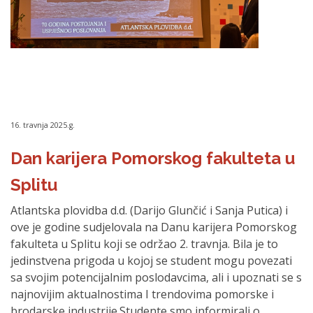
16. travnja 2025.g.
Dan karijera Pomorskog fakulteta u
Splitu
Atlantska plovidba d.d. (Darijo Glunčić i Sanja Putica) i
ove je godine sudjelovala na Danu karijera Pomorskog
fakulteta u Splitu koji se održao 2. travnja. Bila je to
jedinstvena prigoda u kojoj se student mogu povezati
sa svojim potencijalnim poslodavcima, ali i upoznati se s
najnovijim aktualnostima I trendovima pomorske i
brodarske industrije.Studente smo informirali o