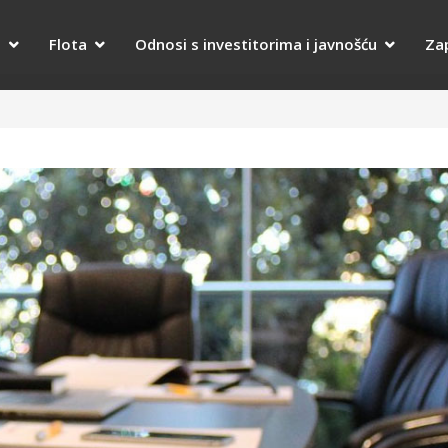
a
Flota
Odnosi s investitorima i javnošću
Za