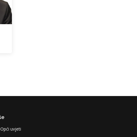
še
Opći uvjeti