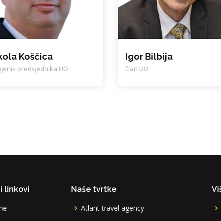
kola Koščica
Igor Bilbija
jenik predsjednika UO
član UO
i linkovi
Naše tvrtke
Vi
me
Atlant travel agency