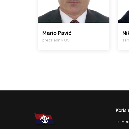
Mario Pavić
Ni
predsjednik UO
zam
Korisn
Ho