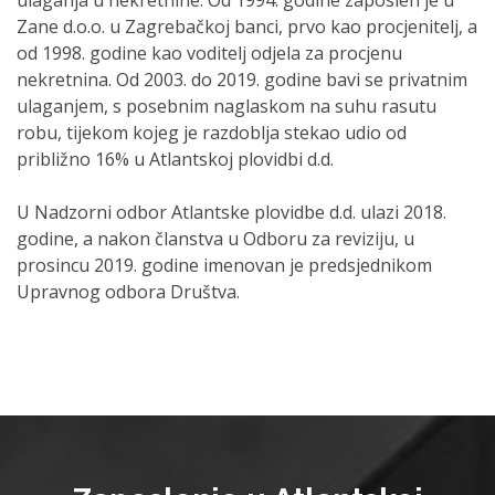
ulaganja u nekretnine. Od 1994. godine zaposlen je u
Zane d.o.o. u Zagrebačkoj banci, prvo kao procjenitelj, a
od 1998. godine kao voditelj odjela za procjenu
nekretnina. Od 2003. do 2019. godine bavi se privatnim
ulaganjem, s posebnim naglaskom na suhu rasutu
robu, tijekom kojeg je razdoblja stekao udio od
približno 16% u Atlantskoj plovidbi d.d.
U Nadzorni odbor Atlantske plovidbe d.d. ulazi 2018.
godine, a nakon članstva u Odboru za reviziju, u
prosincu 2019. godine imenovan je predsjednikom
Upravnog odbora Društva.